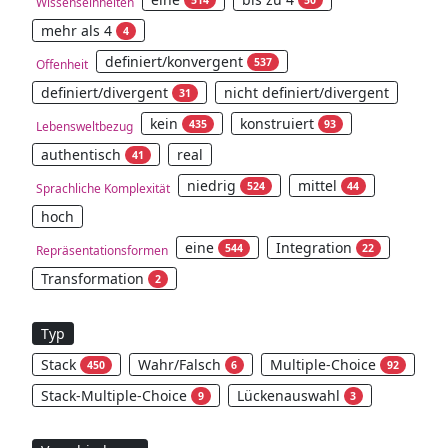
514
50
Wissenseinheiten
mehr als 4
4
definiert/konvergent
537
Offenheit
definiert/divergent
nicht definiert/divergent
31
kein
konstruiert
435
93
Lebensweltbezug
authentisch
real
41
niedrig
mittel
524
44
Sprachliche Komplexität
hoch
eine
Integration
544
22
Repräsentationsformen
Transformation
2
Typ
Stack
Wahr/Falsch
Multiple-Choice
450
6
92
Stack-Multiple-Choice
Lückenauswahl
9
3