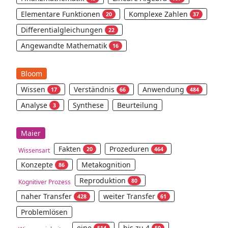
Elementare Funktionen
Komplexe Zahlen
20
37
Differentialgleichungen
22
Angewandte Mathematik
16
Bloom
Wissen
Verständnis
Anwendung
17
66
484
Analyse
Synthese
Beurteilung
3
Maier
Fakten
Prozeduren
20
464
Wissensart
Konzepte
Metakognition
86
Reproduktion
80
Kognitiver Prozess
naher Transfer
weiter Transfer
428
61
Problemlösen
eine
bis zu 4