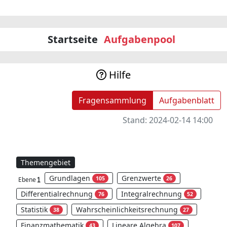
Startseite
Aufgabenpool
Hilfe
Fragensammlung
Aufgabenblatt
Stand:
2024-02-14 14:00
Themengebiet
Grundlagen
Grenzwerte
105
26
Ebene
Differentialrechnung
Integralrechnung
76
52
Statistik
Wahrscheinlichkeitsrechnung
38
27
Finanzmathematik
Lineare Algebra
43
107