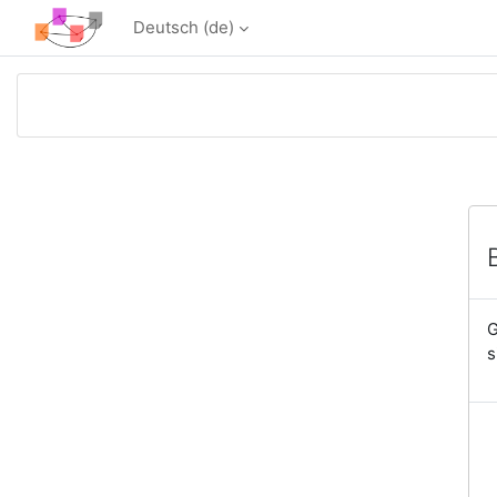
Zum Hauptinhalt
Deutsch ‎(de)‎
G
s